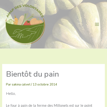
Aller
au
contenu
Bientôt du pain
Par
sakina calvet
/
13 octobre 2014
Hello,
Le four à pain de la ferme des Millonets est sur le point