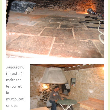
Aujourd’hu
i il reste à
maîtriser
le four et
la
multiplicati
on des