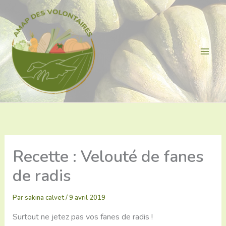
Aller
au
contenu
Recette : Velouté de fanes
de radis
Par
sakina calvet
/
9 avril 2019
Surtout ne jetez pas vos fanes de radis !