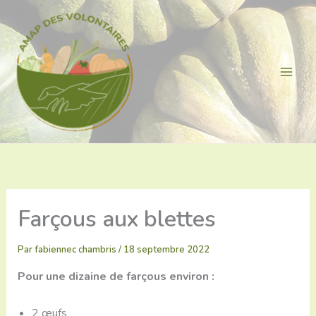
Aller
au
contenu
Farçous aux blettes
Par
fabiennec chambris
/
18 septembre 2022
Pour une dizaine de farçous environ :
2 œufs