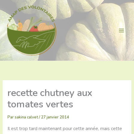
Aller
au
contenu
recette chutney aux
tomates vertes
Par
sakina calvet
/
27 janvier 2014
Il est trop tard maintenant pour cette année, mais cette