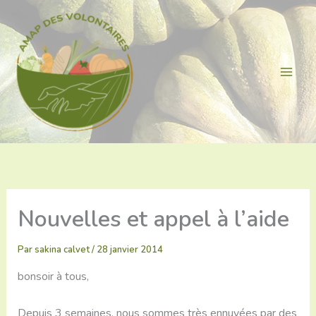
Aller
au
contenu
Nouvelles et appel à l’aide
Par
sakina calvet
/
28 janvier 2014
bonsoir à tous,
Depuis 3 semaines, nous sommes très ennuyées par des