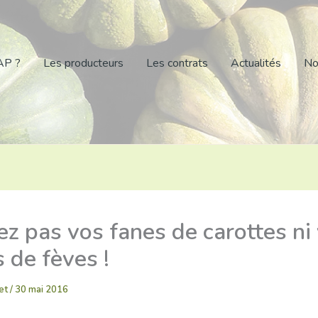
AP ?
Les producteurs
Les contrats
Actualités
No
ez pas vos fanes de carottes ni
 de fèves !
vet
/
30 mai 2016