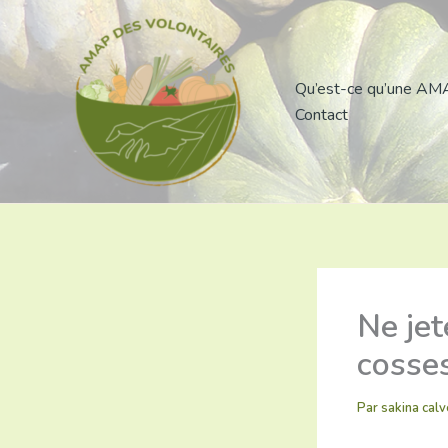
Aller
au
contenu
Qu’est-ce qu’une AM
Contact
Ne jet
cosses
Par
sakina cal