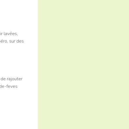
ir lavées,
péro, sur des
 de rajouter
-de-feves