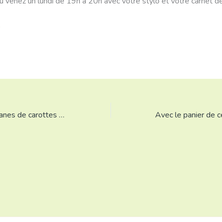
u venez un lundi de 19h à 20h avec votre stylo et votre carnet d
Ne jetez pas vos fanes de carottes ni vos cosses de fèves !