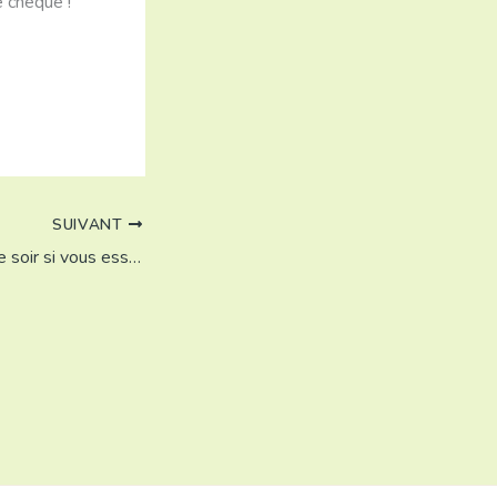
e chèque !
SUIVANT
Avec le panier de ce soir si vous essayez une nouvelle recette ? La caponata !!!