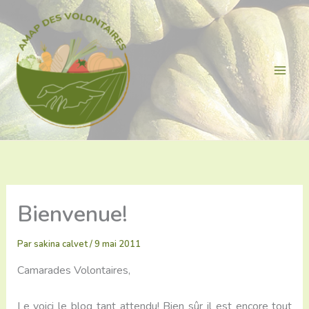
Aller
au
contenu
Bienvenue!
Par
sakina calvet
/
9 mai 2011
Camarades Volontaires,
Le voici le blog tant attendu! Bien sûr il est encore tout